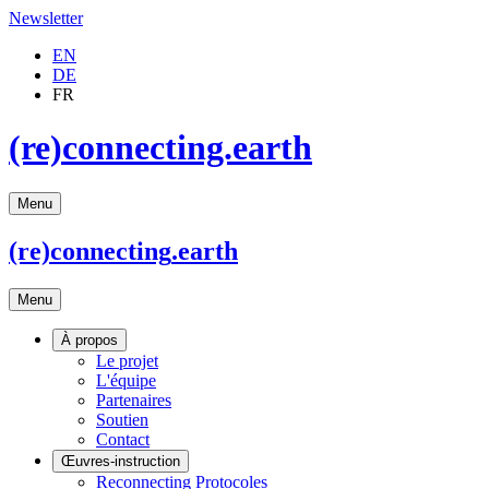
Newsletter
EN
DE
FR
(re)connecting.earth
Menu
(re)connecting
.earth
Menu
À propos
Le projet
L'équipe
Partenaires
Soutien
Contact
Œuvres-instruction
Reconnecting Protocoles