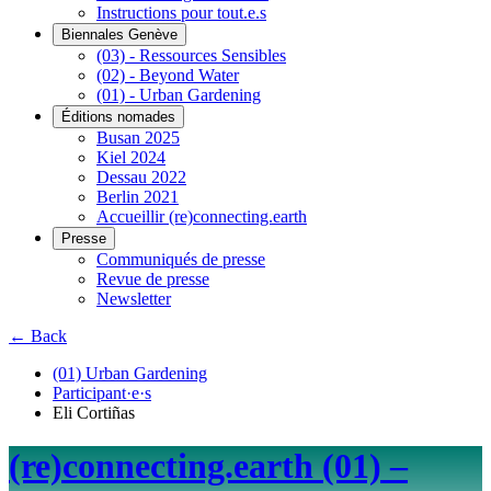
Instructions pour tout.e.s
Biennales Genève
(03) - Ressources Sensibles
(02) - Beyond Water
(01) - Urban Gardening
Éditions nomades
Busan 2025
Kiel 2024
Dessau 2022
Berlin 2021
Accueillir (re)connecting.earth
Presse
Communiqués de presse
Revue de presse
Newsletter
← Back
(01) Urban Gardening
Participant·e·s
Eli Cortiñas
(re)connecting.earth (01) –